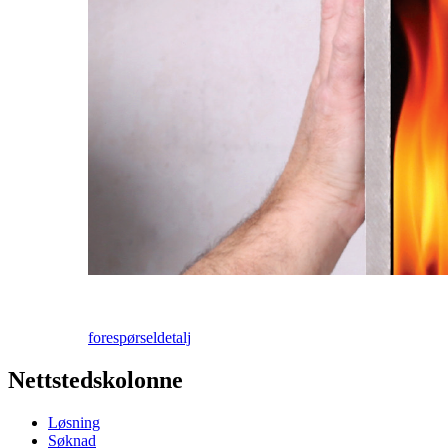
forespørsel
detalj
Nettstedskolonne
Løsning
Søknad