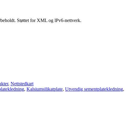
beholdt. Støttet for XML og lPv6-nettverk.
ukter
,
Nettstedkart
latekledning
,
Kalsiumsilikatplate
,
Utvendig sementplatekledning
,