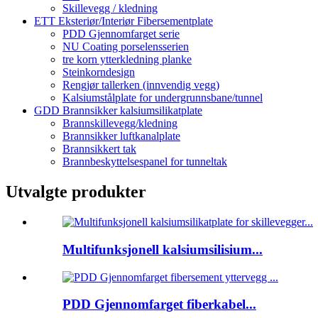
Skillevegg / kledning
ETT Eksteriør/Interiør Fibersementplate
PDD Gjennomfarget serie
NU Coating porselensserien
tre korn ytterkledning planke
Steinkorndesign
Rengjør tallerken (innvendig vegg)
Kalsiumstålplate for undergrunnsbane/tunnel
GDD Brannsikker kalsiumsilikatplate
Brannskillevegg/kledning
Brannsikker luftkanalplate
Brannsikkert tak
Brannbeskyttelsespanel for tunneltak
Utvalgte produkter
Multifunksjonell kalsiumsilisium...
PDD Gjennomfarget fiberkabel...