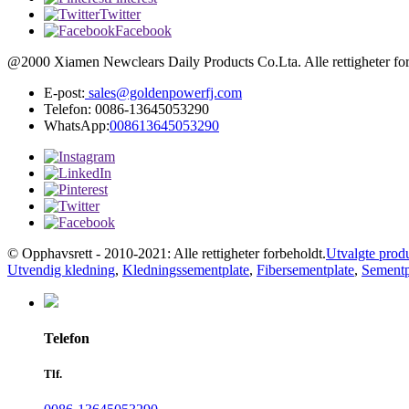
Twitter
Facebook
@2000 Xiamen Newclears Daily Products Co.Lta. Alle rettigheter for
E-post:
sales@goldenpowerfj.com
Telefon: 0086-13645053290
WhatsApp:
008613645053290
© Opphavsrett - 2010-2021: Alle rettigheter forbeholdt.
Utvalgte prod
Utvendig kledning
,
Kledningssementplate
,
Fibersementplate
,
Sementp
Telefon
Tlf.