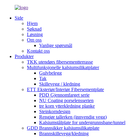
Side
Hjem
Søknad
Løsning
Om oss
Vanlige spørsmål
Kontakt oss
Produkter
TKK utendørs fibersementterrasse
Multifunksjonelle kalsiumsilikatplater
Gulvbelegg
Tak
Skillevegg / kledning
ETT Eksteriør/Interiør Fibersementplate
PDD Gjennomfarget serie
NU Coating porselensserien
tre korn ytterkledning planke
Steinkorndesign
Rengjør tallerken (innvendig vegg)
Kalsiumstålplate for undergrunnsbane/tunnel
GDD Brannsikker kalsiumsilikatplate
Brannskillevegg/kledning