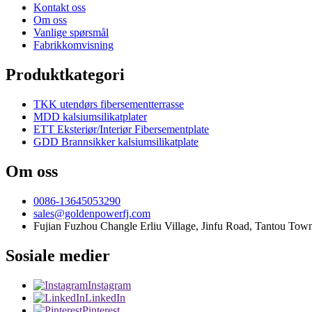
Kontakt oss
Om oss
Vanlige spørsmål
Fabrikkomvisning
Produktkategori
TKK utendørs fibersementterrasse
MDD kalsiumsilikatplater
ETT Eksteriør/Interiør Fibersementplate
GDD Brannsikker kalsiumsilikatplate
Om oss
0086-13645053290
sales@goldenpowerfj.com
Fujian Fuzhou Changle Erliu Village, Jinfu Road, Tantou Town
Sosiale medier
Instagram
LinkedIn
Pinterest