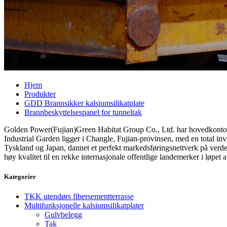
Hjem
Produkter
GDD Brannsikker kalsiumsilikatplate
Brannbeskyttelsespanel for tunneltak
Golden Power(Fujian)Green Habitat Group Co., Ltd. har hovedkontor i
Industrial Garden ligger i Changle, Fujian-provinsen, med en total inve
Tyskland og Japan, dannet et perfekt markedsføringsnettverk på ver
høy kvalitet til en rekke internasjonale offentlige landemerker i løpet a
Kategorier
TKK utendørs fibersementterrasse
Multifunksjonelle kalsiumsilikatplater
Gulvbelegg
Tak