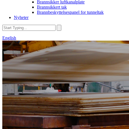
Brannsikker luftkanalplate
Brannsikkert tak
Brannbeskyttelsespanel for tunneltak
Nyheter
English