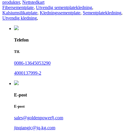
produkter
,
Nettstedkart
Fibersementplate
,
Utvendig sementplatekledning
,
Kalsiumsilikatplate
,
Kledningssementplate
,
Sementplatekledning
,
Utvendig kledning
,
Telefon
Tlf.
0086-13645053290
4000137999-2
E-post
E-post
sales@goldenpowerfj.com
jinqiangjc@jq-kg.com