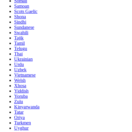
Somali
Samoan
Scots Gaelic
Shona
Sindhi
Sundanese
Swahili
Tajik
Tamil
Telugu
Thai
Ukrainian
Urdu
Uzbek
Vietnamese
Welsh
Xhosa
Yiddish
Yoruba
Zulu
Kinyarwanda
Tatar
Oriya
Turkmen
Uyghur