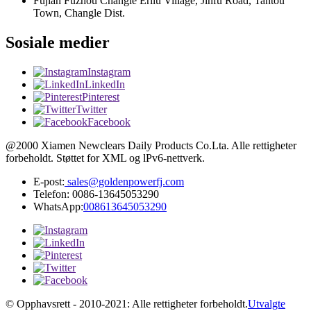
Fujian Fuzhou Changle Erliu Village, Jinfu Road, Tantou
Town, Changle Dist.
Sosiale medier
Instagram
LinkedIn
Pinterest
Twitter
Facebook
@2000 Xiamen Newclears Daily Products Co.Lta. Alle rettigheter
forbeholdt. Støttet for XML og lPv6-nettverk.
E-post:
sales@goldenpowerfj.com
Telefon: 0086-13645053290
WhatsApp:
008613645053290
© Opphavsrett - 2010-2021: Alle rettigheter forbeholdt.
Utvalgte