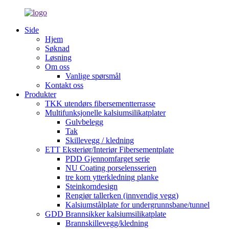
Side
Hjem
Søknad
Løsning
Om oss
Vanlige spørsmål
Kontakt oss
Produkter
TKK utendørs fibersementterrasse
Multifunksjonelle kalsiumsilikatplater
Gulvbelegg
Tak
Skillevegg / kledning
ETT Eksteriør/Interiør Fibersementplate
PDD Gjennomfarget serie
NU Coating porselensserien
tre korn ytterkledning planke
Steinkorndesign
Rengjør tallerken (innvendig vegg)
Kalsiumstålplate for undergrunnsbane/tunnel
GDD Brannsikker kalsiumsilikatplate
Brannskillevegg/kledning