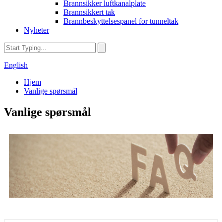
Brannsikker luftkanalplate
Brannsikkert tak
Brannbeskyttelsespanel for tunneltak
Nyheter
English
Hjem
Vanlige spørsmål
Vanlige spørsmål