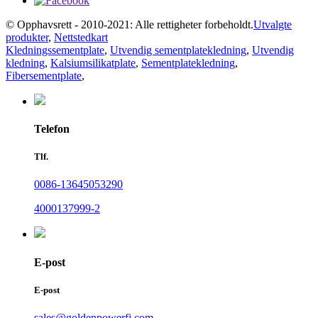
© Opphavsrett - 2010-2021: Alle rettigheter forbeholdt.
Utvalgte
produkter
,
Nettstedkart
Kledningssementplate
,
Utvendig sementplatekledning
,
Utvendig
kledning
,
Kalsiumsilikatplate
,
Sementplatekledning
,
Fibersementplate
,
Telefon
Tlf.
0086-13645053290
4000137999-2
E-post
E-post
sales@goldenpowerfj.com