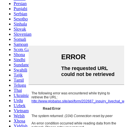
Persian
Punjabi
Serbian
Sesotho
Sinhala
Slovak
Slovenian
Somali
Samoan
Scots Gaelic
Shona
Sindhi
Sundanese
Swahili
Tajik
Tamil
Telugu
Thai
Ukrainian
Urdu
Uzbek
Vietnamese
Welsh
Xhosa
Yiddish