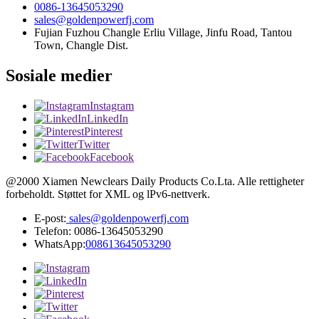
0086-13645053290
sales@goldenpowerfj.com
Fujian Fuzhou Changle Erliu Village, Jinfu Road, Tantou
Town, Changle Dist.
Sosiale medier
Instagram
LinkedIn
Pinterest
Twitter
Facebook
@2000 Xiamen Newclears Daily Products Co.Lta. Alle rettigheter
forbeholdt. Støttet for XML og lPv6-nettverk.
E-post:
sales@goldenpowerfj.com
Telefon: 0086-13645053290
WhatsApp:
008613645053290