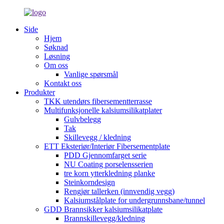
Side
Hjem
Søknad
Løsning
Om oss
Vanlige spørsmål
Kontakt oss
Produkter
TKK utendørs fibersementterrasse
Multifunksjonelle kalsiumsilikatplater
Gulvbelegg
Tak
Skillevegg / kledning
ETT Eksteriør/Interiør Fibersementplate
PDD Gjennomfarget serie
NU Coating porselensserien
tre korn ytterkledning planke
Steinkorndesign
Rengjør tallerken (innvendig vegg)
Kalsiumstålplate for undergrunnsbane/tunnel
GDD Brannsikker kalsiumsilikatplate
Brannskillevegg/kledning