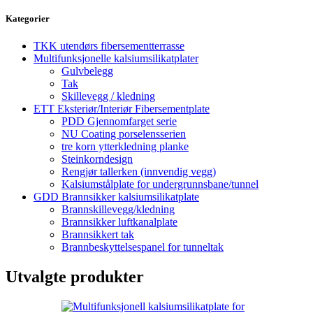
Kategorier
TKK utendørs fibersementterrasse
Multifunksjonelle kalsiumsilikatplater
Gulvbelegg
Tak
Skillevegg / kledning
ETT Eksteriør/Interiør Fibersementplate
PDD Gjennomfarget serie
NU Coating porselensserien
tre korn ytterkledning planke
Steinkorndesign
Rengjør tallerken (innvendig vegg)
Kalsiumstålplate for undergrunnsbane/tunnel
GDD Brannsikker kalsiumsilikatplate
Brannskillevegg/kledning
Brannsikker luftkanalplate
Brannsikkert tak
Brannbeskyttelsespanel for tunneltak
Utvalgte produkter