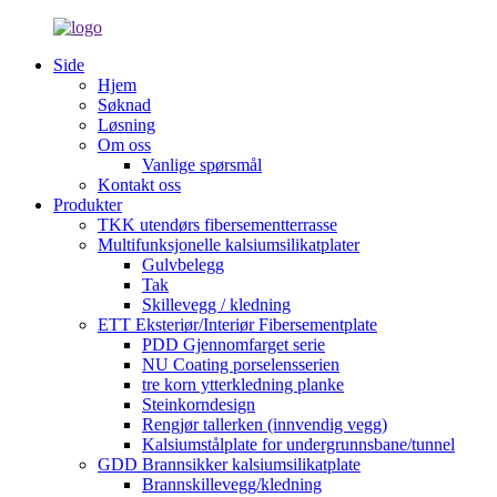
Side
Hjem
Søknad
Løsning
Om oss
Vanlige spørsmål
Kontakt oss
Produkter
TKK utendørs fibersementterrasse
Multifunksjonelle kalsiumsilikatplater
Gulvbelegg
Tak
Skillevegg / kledning
ETT Eksteriør/Interiør Fibersementplate
PDD Gjennomfarget serie
NU Coating porselensserien
tre korn ytterkledning planke
Steinkorndesign
Rengjør tallerken (innvendig vegg)
Kalsiumstålplate for undergrunnsbane/tunnel
GDD Brannsikker kalsiumsilikatplate
Brannskillevegg/kledning