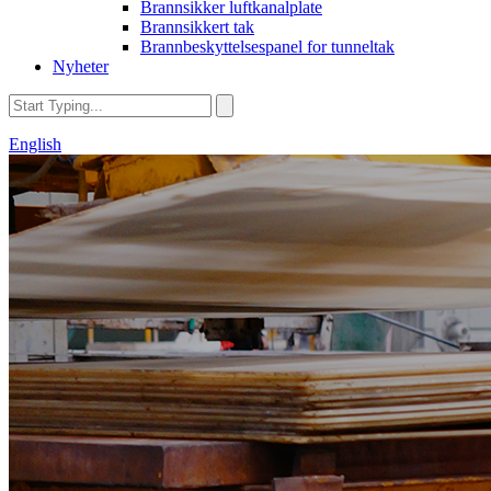
Brannsikker luftkanalplate
Brannsikkert tak
Brannbeskyttelsespanel for tunneltak
Nyheter
English