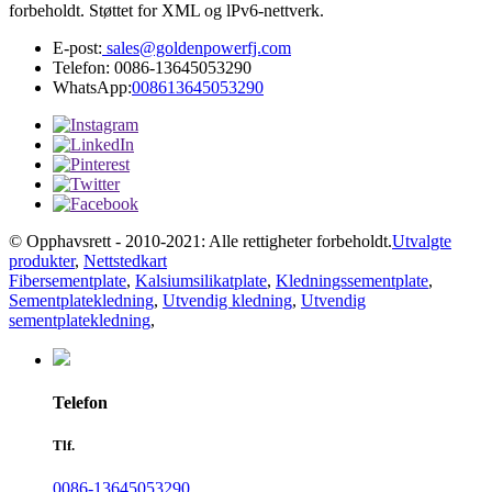
forbeholdt. Støttet for XML og lPv6-nettverk.
E-post:
sales@goldenpowerfj.com
Telefon: 0086-13645053290
WhatsApp:
008613645053290
© Opphavsrett - 2010-2021: Alle rettigheter forbeholdt.
Utvalgte
produkter
,
Nettstedkart
Fibersementplate
,
Kalsiumsilikatplate
,
Kledningssementplate
,
Sementplatekledning
,
Utvendig kledning
,
Utvendig
sementplatekledning
,
Telefon
Tlf.
0086-13645053290