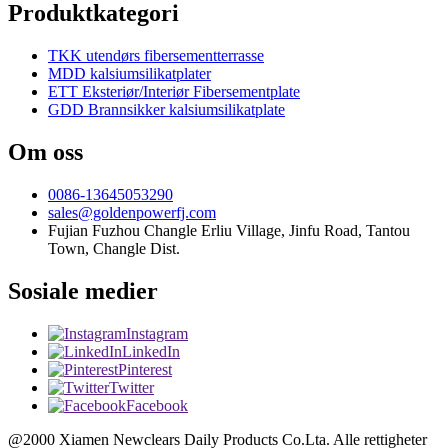
Produktkategori
TKK utendørs fibersementterrasse
MDD kalsiumsilikatplater
ETT Eksteriør/Interiør Fibersementplate
GDD Brannsikker kalsiumsilikatplate
Om oss
0086-13645053290
sales@goldenpowerfj.com
Fujian Fuzhou Changle Erliu Village, Jinfu Road, Tantou
Town, Changle Dist.
Sosiale medier
Instagram
LinkedIn
Pinterest
Twitter
Facebook
@2000 Xiamen Newclears Daily Products Co.Lta. Alle rettigheter