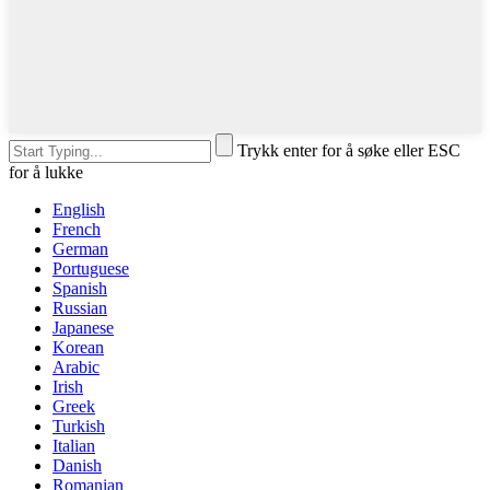
Trykk enter for å søke eller ESC
for å lukke
English
French
German
Portuguese
Spanish
Russian
Japanese
Korean
Arabic
Irish
Greek
Turkish
Italian
Danish
Romanian