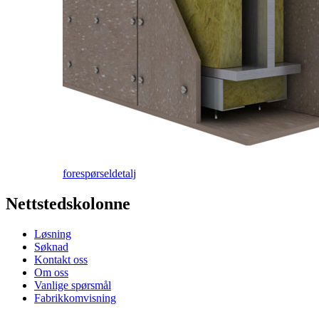
forespørsel
detalj
Nettstedskolonne
Løsning
Søknad
Kontakt oss
Om oss
Vanlige spørsmål
Fabrikkomvisning