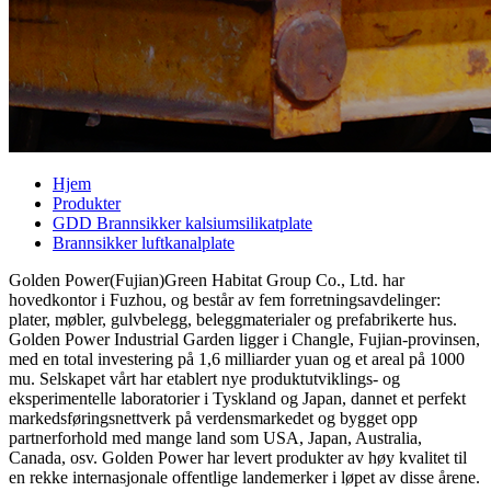
Hjem
Produkter
GDD Brannsikker kalsiumsilikatplate
Brannsikker luftkanalplate
Golden Power(Fujian)Green Habitat Group Co., Ltd. har
hovedkontor i Fuzhou, og består av fem forretningsavdelinger:
plater, møbler, gulvbelegg, beleggmaterialer og prefabrikerte hus.
Golden Power Industrial Garden ligger i Changle, Fujian-provinsen,
med en total investering på 1,6 milliarder yuan og et areal på 1000
mu. Selskapet vårt har etablert nye produktutviklings- og
eksperimentelle laboratorier i Tyskland og Japan, dannet et perfekt
markedsføringsnettverk på verdensmarkedet og bygget opp
partnerforhold med mange land som USA, Japan, Australia,
Canada, osv. Golden Power har levert produkter av høy kvalitet til
en rekke internasjonale offentlige landemerker i løpet av disse årene.