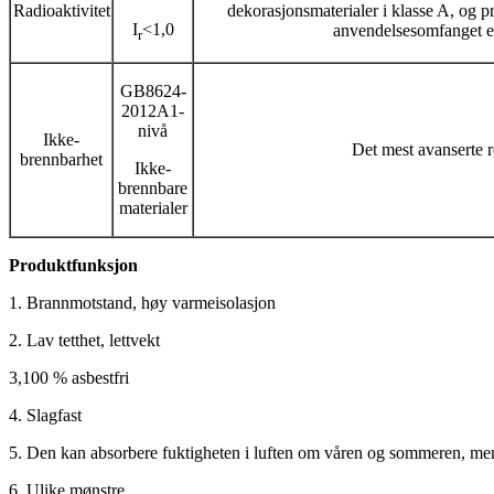
Radioaktivitet
dekorasjonsmaterialer i klasse A, og 
I
<1,0
anvendelsesomfanget er
r
GB8624-
2012A1-
nivå
Ikke-
Det mest avanserte r
brennbarhet
Ikke-
brennbare
materialer
Produktfunksjon
1. Brannmotstand, høy varmeisolasjon
2. Lav tetthet, lettvekt
3,100 % asbestfri
4. Slagfast
5. Den kan absorbere fuktigheten i luften om våren og sommeren, men
6. Ulike mønstre