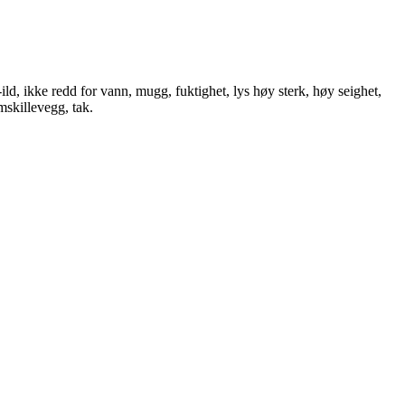
d, ikke redd for vann, mugg, fuktighet, lys høy sterk, høy seighet,
mskillevegg, tak.