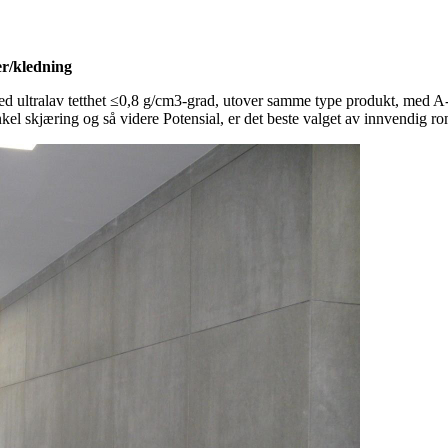
er/kledning
 ultralav tetthet ≤0,8 g/cm3-grad, utover samme type produkt, med A-il
kel skjæring og så videre Potensial, er det beste valget av innvendig ro