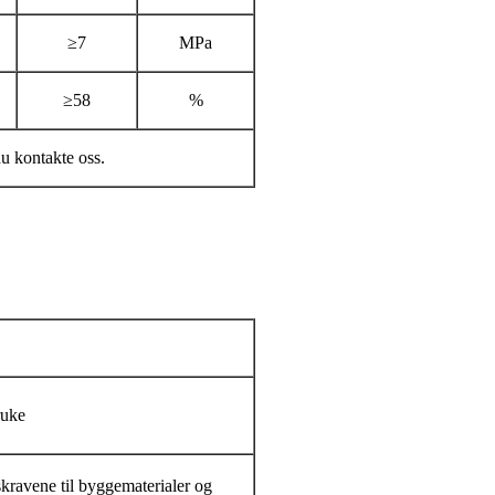
≥7
MPa
≥58
%
u kontakte oss.
ruke
skravene til byggematerialer og