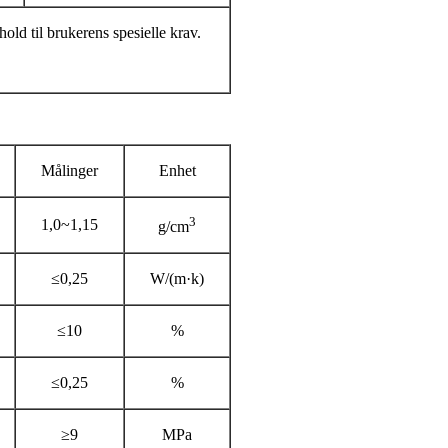
old til brukerens spesielle krav.
Målinger
Enhet
3
1,0~1,15
g/cm
≤0,25
W/(m·k)
≤10
%
≤0,25
%
≥9
MPa