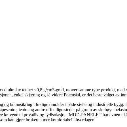
ed ultralav tetthet ≤0,8 g/cm3-grad, utover samme type produkt, med A-
sjonen, enkel skjæring og så videre Potensial, er det beste valget av in
g brannsikring i fuktige områder i både sivile og industrielle bygg. D
pesentre, teatre og andre offentlige steder på grunn av sin høye belastn
ye kravene til privatliv og lydisolasjon. MDD-PANELET har evnen til å
 som kan gjøre brukeren mer komfortabel i hverdagen.