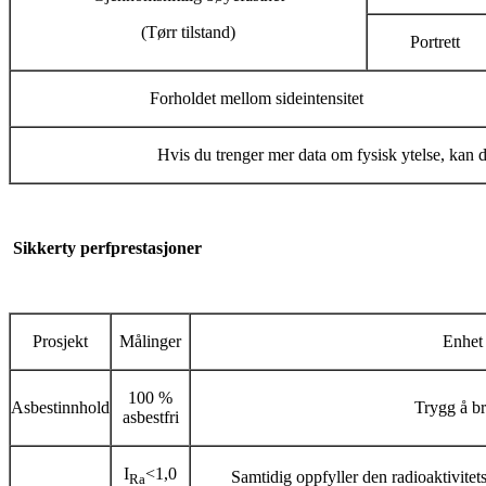
(Tørr tilstand)
Portrett
Forholdet mellom sideintensitet
Hvis du trenger mer data om fysisk ytelse, kan d
Sikker
ty perf
prestasjoner
Prosjekt
Målinger
Enhet
100 %
Asbestinnhold
Trygg å b
asbestfri
I
<1,0
Samtidig oppfyller den radioaktivitet
Ra