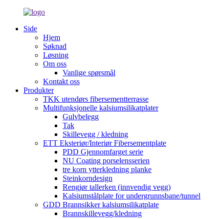
Side
Hjem
Søknad
Løsning
Om oss
Vanlige spørsmål
Kontakt oss
Produkter
TKK utendørs fibersementterrasse
Multifunksjonelle kalsiumsilikatplater
Gulvbelegg
Tak
Skillevegg / kledning
ETT Eksteriør/Interiør Fibersementplate
PDD Gjennomfarget serie
NU Coating porselensserien
tre korn ytterkledning planke
Steinkorndesign
Rengjør tallerken (innvendig vegg)
Kalsiumstålplate for undergrunnsbane/tunnel
GDD Brannsikker kalsiumsilikatplate
Brannskillevegg/kledning