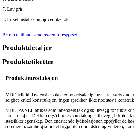
7. Lav pris
8. Enkel installasjon og vedlikehold
Be om et tilbud, send oss ​​en forespørsel
Produktdetaljer
Produktetiketter
Produktintroduksjon
MDD Mididi lavdensitetsplate er hovedsakelig laget av kvartssand, m
seighet, enkel konstruksjon, ingen sprekker, ikke noe støv i konstruk
MDD-PANEL brukes som innendørs tak og skillevegg for fuktsikring o
konstruksjon. Det kan også brukes som tak og skillevegg i skoler, kjø
støtsikker egenskap. Den enestående lydisolasjonen oppfyller de hø
sommeren, samtidig som det frigjør den om høsten og vinteren, noe