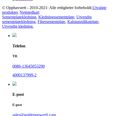
© Opphavsrett - 2010-2021: Alle rettigheter forbeholdt.
Utvalgte
produkter
,
Nettstedkart
Sementplatekledning
,
Kledningssementplate
,
Utvendig
sementplatekledning
,
Fibersementplate
,
Kalsiumsilikatplate
,
Utvendig kledning
,
Telefon
Tlf.
0086-13645053290
4000137999-2
E-post
E-post
sales@goldenpowerfj.com