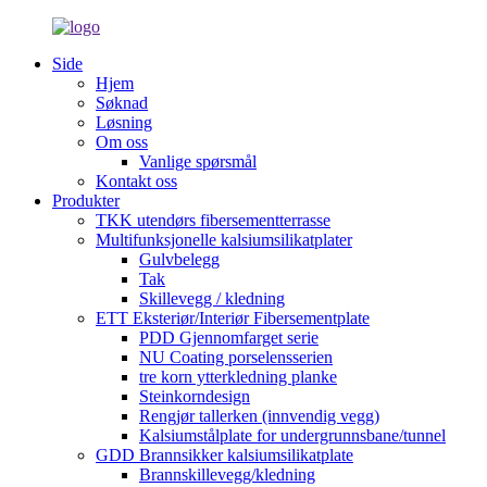
Side
Hjem
Søknad
Løsning
Om oss
Vanlige spørsmål
Kontakt oss
Produkter
TKK utendørs fibersementterrasse
Multifunksjonelle kalsiumsilikatplater
Gulvbelegg
Tak
Skillevegg / kledning
ETT Eksteriør/Interiør Fibersementplate
PDD Gjennomfarget serie
NU Coating porselensserien
tre korn ytterkledning planke
Steinkorndesign
Rengjør tallerken (innvendig vegg)
Kalsiumstålplate for undergrunnsbane/tunnel
GDD Brannsikker kalsiumsilikatplate
Brannskillevegg/kledning