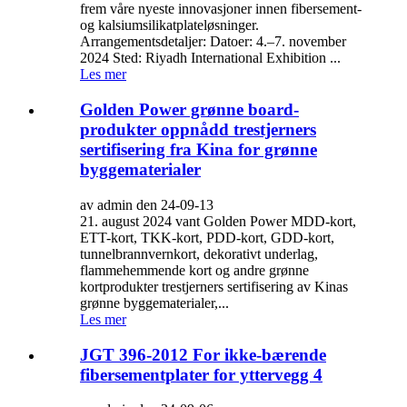
frem våre nyeste innovasjoner innen fibersement-
og kalsiumsilikatplateløsninger.
Arrangementsdetaljer: Datoer: 4.–7. november
2024 Sted: Riyadh International Exhibition ...
Les mer
Golden Power grønne board-
produkter oppnådd trestjerners
sertifisering fra Kina for grønne
byggematerialer
av admin den 24-09-13
21. august 2024 vant Golden Power MDD-kort,
ETT-kort, TKK-kort, PDD-kort, GDD-kort,
tunnelbrannvernkort, dekorativt underlag,
flammehemmende kort og andre grønne
kortprodukter trestjerners sertifisering av Kinas
grønne byggematerialer,...
Les mer
JGT 396-2012 For ikke-bærende
fibersementplater for yttervegg 4