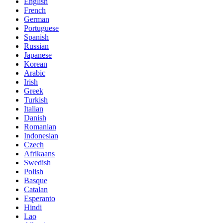
English
French
German
Portuguese
Spanish
Russian
Japanese
Korean
Arabic
Irish
Greek
Turkish
Italian
Danish
Romanian
Indonesian
Czech
Afrikaans
Swedish
Polish
Basque
Catalan
Esperanto
Hindi
Lao