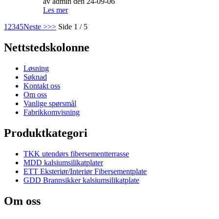
av admin den 24-09-06
Les mer
1
2
3
4
5
Neste >
>>
Side 1 / 5
Nettstedskolonne
Løsning
Søknad
Kontakt oss
Om oss
Vanlige spørsmål
Fabrikkomvisning
Produktkategori
TKK utendørs fibersementterrasse
MDD kalsiumsilikatplater
ETT Eksteriør/Interiør Fibersementplate
GDD Brannsikker kalsiumsilikatplate
Om oss