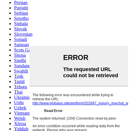
Persian
Punjabi
Serbian
Sesotho
Sinhala
Slovak
Slovenian
Somali
Samoan
Scots Gaelic
Shona
Sindhi
Sundanese
Swahili
Tajik
Tamil
Telugu
Thai
Ukrainian
Urdu
Uzbek
Vietnamese
Welsh
Xhosa
Yiddish