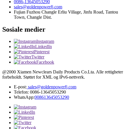
0086-13645053290
sales@goldenpowerfj.com
Fujian Fuzhou Changle Erliu Village, Jinfu Road, Tantou
Town, Changle Dist.
Sosiale medier
Instagram
LinkedIn
Pinterest
Twitter
Facebook
@2000 Xiamen Newclears Daily Products Co.Lta. Alle rettigheter
forbeholdt. Støttet for XML og lPv6-nettverk.
E-post:
sales@goldenpowerfj.com
Telefon: 0086-13645053290
WhatsApp:
008613645053290