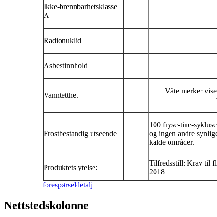
Ikke-brennbarhetsklasse
A
Radionuklid
Asbestinnhold
Våte merker vises
Vanntetthet
100 fryse-tine-sykluse
Frostbestandig utseende
og ingen andre synlig
kalde områder.
Tilfredsstill: Krav til
Produktets ytelse:
2018
forespørsel
detalj
Nettstedskolonne