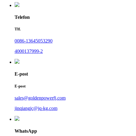
Telefon
Tlf.
0086-13645053290
4000137999-2
E-post
E-post
sales@goldenpowerfj.com
jinqiangjc@jq-kg.com
WhatsApp