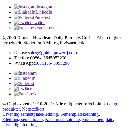
Instagram
LinkedIn
Pinterest
Twitter
Facebook
@2000 Xiamen Newclears Daily Products Co.Lta. Alle rettigheter
forbeholdt. Støttet for XML og lPv6-nettverk.
E-post:
sales@goldenpowerfj.com
Telefon: 0086-13645053290
WhatsApp:
008613645053290
© Opphavsrett - 2010-2021: Alle rettigheter forbeholdt.
Utvalgte
produkter
,
Nettstedkart
Utvendig sementplatekledning
,
Sementplatekledning
,
Kledningssementplate
,
Kalsiumsilikatplate
,
Fibersementplate
,
Utvendig kledning
,