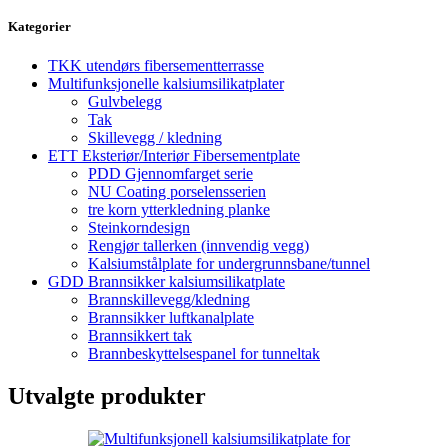
Kategorier
TKK utendørs fibersementterrasse
Multifunksjonelle kalsiumsilikatplater
Gulvbelegg
Tak
Skillevegg / kledning
ETT Eksteriør/Interiør Fibersementplate
PDD Gjennomfarget serie
NU Coating porselensserien
tre korn ytterkledning planke
Steinkorndesign
Rengjør tallerken (innvendig vegg)
Kalsiumstålplate for undergrunnsbane/tunnel
GDD Brannsikker kalsiumsilikatplate
Brannskillevegg/kledning
Brannsikker luftkanalplate
Brannsikkert tak
Brannbeskyttelsespanel for tunneltak
Utvalgte produkter