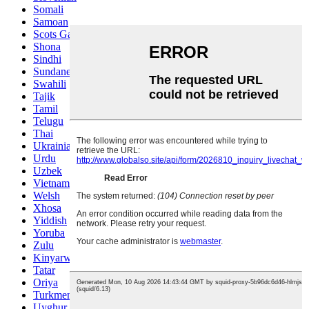
Somali
Samoan
Scots Gaelic
Shona
Sindhi
Sundanese
Swahili
Tajik
Tamil
Telugu
Thai
Ukrainian
Urdu
Uzbek
Vietnamese
Welsh
Xhosa
Yiddish
Yoruba
Zulu
Kinyarwanda
Tatar
Oriya
Turkmen
Uyghur