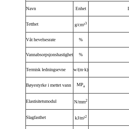
Navn
Enhet
3
Tetthet
g/cm²
Våt hevelsesrate
%
Vannabsorpsjonshastighet
%
Termisk ledningsevne
w/(m·k)
MP
Bøyestyrke i mettet vann
a
2
Elastisitetsmodul
N/mm
2
Slagfasthet
kJ/m²