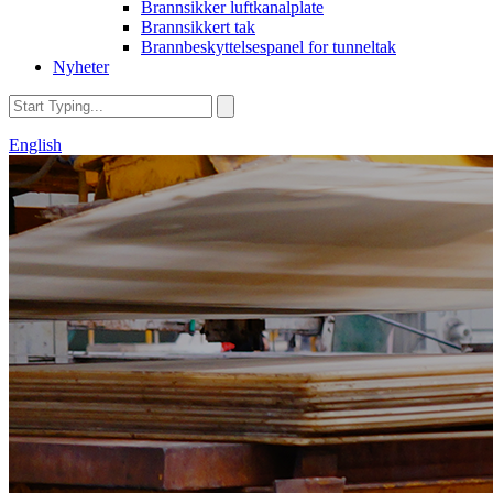
Brannsikker luftkanalplate
Brannsikkert tak
Brannbeskyttelsespanel for tunneltak
Nyheter
English