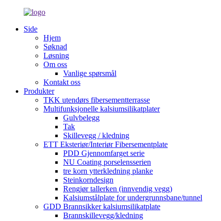
Side
Hjem
Søknad
Løsning
Om oss
Vanlige spørsmål
Kontakt oss
Produkter
TKK utendørs fibersementterrasse
Multifunksjonelle kalsiumsilikatplater
Gulvbelegg
Tak
Skillevegg / kledning
ETT Eksteriør/Interiør Fibersementplate
PDD Gjennomfarget serie
NU Coating porselensserien
tre korn ytterkledning planke
Steinkorndesign
Rengjør tallerken (innvendig vegg)
Kalsiumstålplate for undergrunnsbane/tunnel
GDD Brannsikker kalsiumsilikatplate
Brannskillevegg/kledning