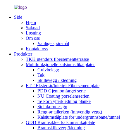
Side
Hjem
Søknad
Løsning
Om oss
Vanlige spørsmål
Kontakt oss
Produkter
TKK utendørs fibersementterrasse
Multifunksjonelle kalsiumsilikatplater
Gulvbelegg
Tak
Skillevegg / kledning
ETT Eksteriør/Interiør Fibersementplate
PDD Gjennomfarget serie
NU Coating porselensserien
tre korn ytterkledning planke
Steinkorndesign
Rengjør tallerken (innvendig vegg)
Kalsiumstålplate for undergrunnsbane/tunnel
GDD Brannsikker kalsiumsilikatplate
Brannskillevegg/kledning