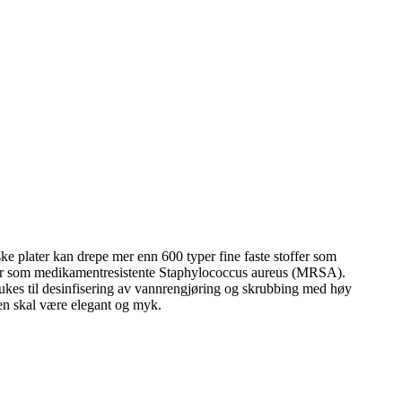
ske plater kan drepe mer enn 600 typer fine faste stoffer som
erier som medikamentresistente Staphylococcus aureus (MRSA).
 brukes til desinfisering av vannrengjøring og skrubbing med høy
en skal være elegant og myk.