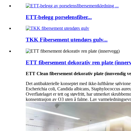
ETT-belegg porselensfiber...
TKK Fibersement utendørs gulv...
ETT fibersement dekorativ ren plate (inner
ETT Clean fibersement dekorativ plate (innvendig v
Det antibakterielle konseptet med ikke-luftbårne sølvione
Escherichia coli, Candida albicans, Staphylococcus aure
Overflatelaget er tett og støvfritt, har utmerket skrubbe
konsentrasjon av O3 uten å falme. Lav varmeledningsevne