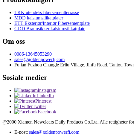
TKK utendørs fibersementterrasse
MDD kalsiumsilikatplater
ETT Eksteriør/Interiør Fibersementplate
GDD Brannsikker kalsiumsilikatplate
Om oss
0086-13645053290
sales@goldenpowerfj.com
Fujian Fuzhou Changle Erliu Village, Jinfu Road, Tantou Town
Sosiale medier
Instagram
LinkedIn
Pinterest
Twitter
Facebook
@2000 Xiamen Newclears Daily Products Co.Lta. Alle rettigheter for
E-post:
sales@goldenpowerfj.com