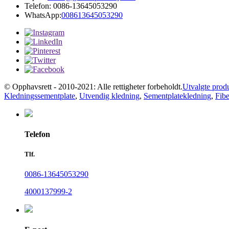
Telefon: 0086-13645053290
WhatsApp:
008613645053290
© Opphavsrett - 2010-2021: Alle rettigheter forbeholdt.
Utvalgte prod
Kledningssementplate
,
Utvendig kledning
,
Sementplatekledning
,
Fibe
Telefon
Tlf.
0086-13645053290
4000137999-2