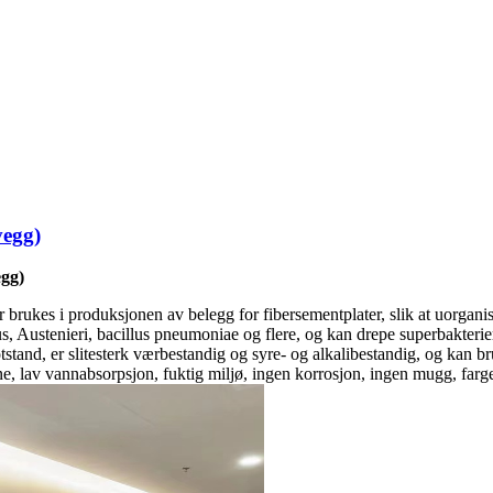
vegg)
egg)
r brukes i produksjonen av belegg for fibersementplater, slik at uorgani
us, Austenieri, bacillus pneumoniae og flere, og kan drepe superbakt
motstand, er slitesterk værbestandig og syre- og alkalibestandig, og kan
, lav vannabsorpsjon, fuktig miljø, ingen korrosjon, ingen mugg, farg