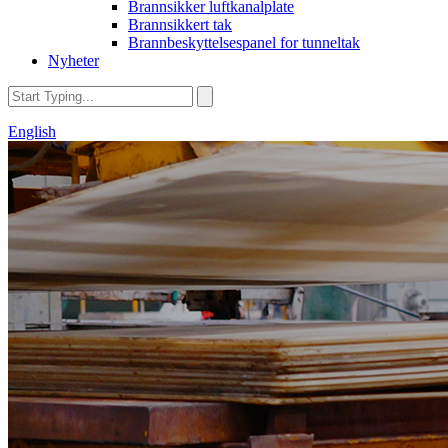
Brannsikker luftkanalplate
Brannsikkert tak
Brannbeskyttelsespanel for tunneltak
Nyheter
English