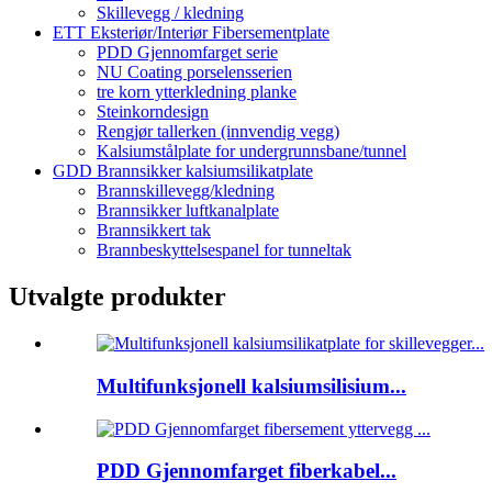
Skillevegg / kledning
ETT Eksteriør/Interiør Fibersementplate
PDD Gjennomfarget serie
NU Coating porselensserien
tre korn ytterkledning planke
Steinkorndesign
Rengjør tallerken (innvendig vegg)
Kalsiumstålplate for undergrunnsbane/tunnel
GDD Brannsikker kalsiumsilikatplate
Brannskillevegg/kledning
Brannsikker luftkanalplate
Brannsikkert tak
Brannbeskyttelsespanel for tunneltak
Utvalgte produkter
Multifunksjonell kalsiumsilisium...
PDD Gjennomfarget fiberkabel...