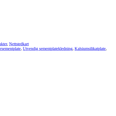
ukter
,
Nettstedkart
rsementplate
,
Utvendig sementplatekledning
,
Kalsiumsilikatplate
,