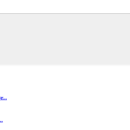
...
..