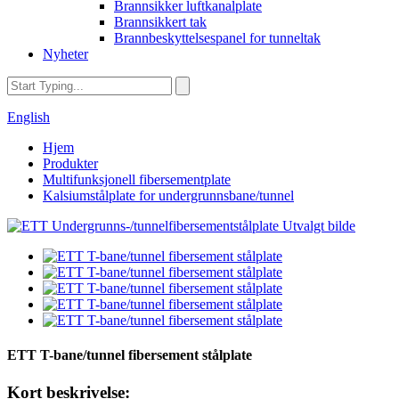
Brannsikker luftkanalplate
Brannsikkert tak
Brannbeskyttelsespanel for tunneltak
Nyheter
English
Hjem
Produkter
Multifunksjonell fibersementplate
Kalsiumstålplate for undergrunnsbane/tunnel
ETT T-bane/tunnel fibersement stålplate
Kort beskrivelse: