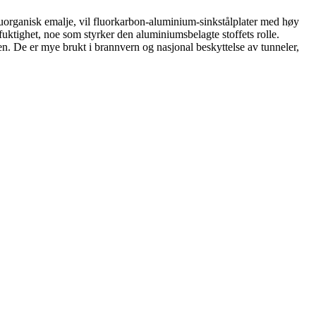
 uorganisk emalje, vil fluorkarbon-aluminium-sinkstålplater med høy
fuktighet, noe som styrker den aluminiumsbelagte stoffets rolle.
sen. De er mye brukt i brannvern og nasjonal beskyttelse av tunneler,