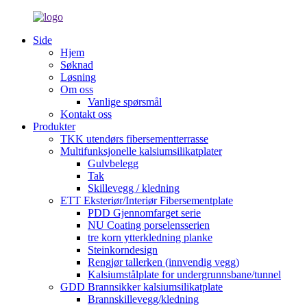
Side
Hjem
Søknad
Løsning
Om oss
Vanlige spørsmål
Kontakt oss
Produkter
TKK utendørs fibersementterrasse
Multifunksjonelle kalsiumsilikatplater
Gulvbelegg
Tak
Skillevegg / kledning
ETT Eksteriør/Interiør Fibersementplate
PDD Gjennomfarget serie
NU Coating porselensserien
tre korn ytterkledning planke
Steinkorndesign
Rengjør tallerken (innvendig vegg)
Kalsiumstålplate for undergrunnsbane/tunnel
GDD Brannsikker kalsiumsilikatplate
Brannskillevegg/kledning